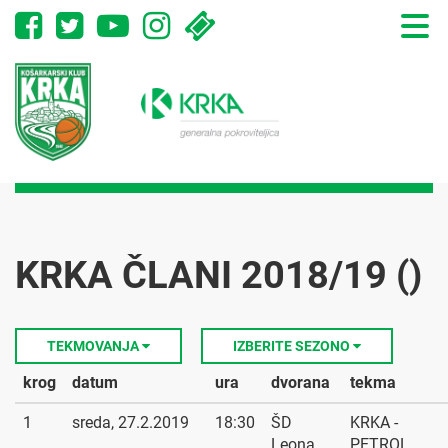
Toggle
naviga
KRKA ČLANI 2018/19 ()
TEKMOVANJA
IZBERITE SEZONO
krog
datum
ura
dvorana
tekma
1
sreda, 27.2.2019
18:30
ŠD
KRKA -
Leona
PETROL