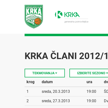
KRKA ČLANI 2012/1
TEKMOVANJA
IZBERITE SEZONO
krog
datum
ura
dv
1
sreda, 20.3.2013
19:00
ŠD
2
sreda, 27.3.2013
19:00
Dv