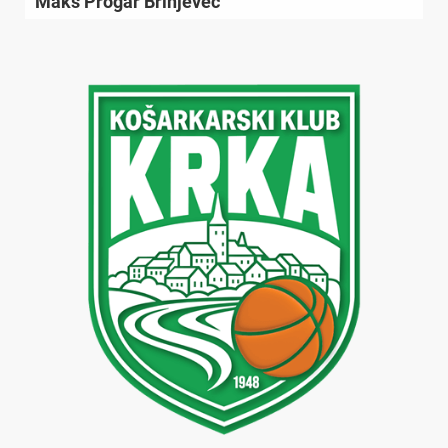
Maks Progar Brinjevec