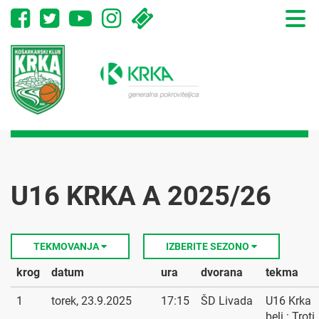
Toggle
naviga
U16 KRKA A 2025/26
TEKMOVANJA
IZBERITE SEZONO
krog
datum
ura
dvorana
tekma
1
torek, 23.9.2025
17:15
ŠD Livada
U16 Krka
beli : Troti