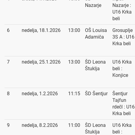
Nazarje
Nazarje :
U16 Krka
beli
6
nedelja, 18.1.2026
13:00
OŠ Louisa
Grosuplje
Adamiča
3S A : U16
Krka beli
7
nedelja, 25.1.2026
13:00
ŠD Leona
U16 Krka
Štuklja
beli :
Konjice
8
nedelja, 1.2.2026
11:15
ŠD Šentjur
Šentjur
Tajfun
rdečl : U16
Krka beli
9
nedelja, 8.2.2026
11:00
ŠD Leona
U16 Krka
Štuklja
beli :