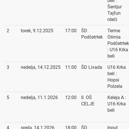
beli :
Šentjur
Tajfun
rdeči
2
torek, 9.12.2025
17:00
ŠD
Terme
Podčetrtek
Olimia
Podčetrtek
: U16 Krka
beli
3
nedelja, 14.12.2025
11:00
ŠD Livada
U16 Krka
beli :
Hopsi
Polzela
5
nedelja, 11.1.2026
12:00
II. OŠ
Keleja A :
CELJE
U16 Krka
beli
4
sreda, 14.1.2026
18:00
ŠD
Input