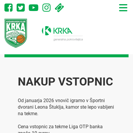
Toggle
naviga
NAKUP VSTOPNIC
Od januarja 2026 vnovič igramo v Športni
dvorani Leona Štuklja, kamor ste lepo vabljeni
na tekme.
Cena vstopnic za tekme Liga OTP banka