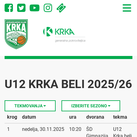
Toggle
naviga
U12 KRKA BELI 2025/26
TEKMOVANJA
IZBERITE SEZONO
krog
datum
ura
dvorana
tekma
1
nedelja, 30.11.2025
10:20
ŠD
U12
Gimnazija
Krka beli