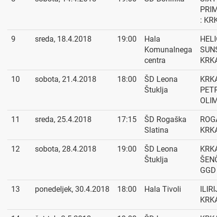
PRI
: KR
9
sreda, 18.4.2018
19:00
Hala
HEL
Komunalnega
SUNS
centra
KRK
10
sobota, 21.4.2018
18:00
ŠD Leona
KRKA
Štuklja
PET
OLI
11
sreda, 25.4.2018
17:15
ŠD Rogaška
ROG
Slatina
KRK
12
sobota, 28.4.2018
19:00
ŠD Leona
KRKA
Štuklja
ŠEN
GGD
13
ponedeljek, 30.4.2018
18:00
Hala Tivoli
ILIRI
KRK