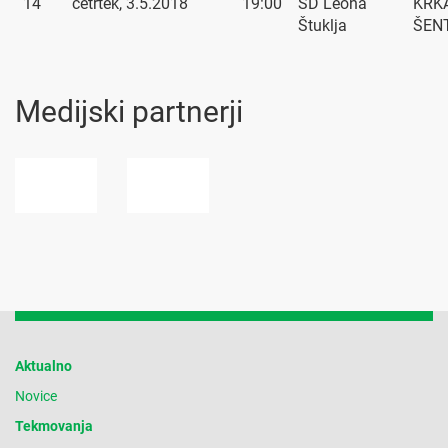
14
četrtek, 3.5.2018
19:00
ŠD Leona
KRKA
Štuklja
ŠEN
Medijski partnerji
Aktualno
Novice
Tekmovanja