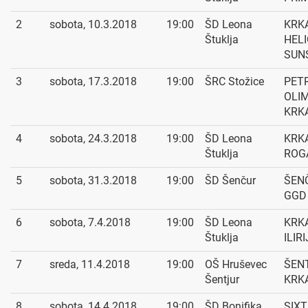
2
sobota, 10.3.2018
19:00
ŠD Leona
KRKA
Štuklja
HEL
SUN
3
sobota, 17.3.2018
19:00
ŠRC Stožice
PET
OLIM
KRK
4
sobota, 24.3.2018
19:00
ŠD Leona
KRKA
Štuklja
ROG
5
sobota, 31.3.2018
19:00
ŠD Šenčur
ŠEN
GGD 
6
sobota, 7.4.2018
19:00
ŠD Leona
KRKA
Štuklja
ILIR
7
sreda, 11.4.2018
19:00
OŠ Hruševec
ŠENT
Šentjur
KRK
8
sobota, 14.4.2018
19:00
ŠD Bonifika
SIXT