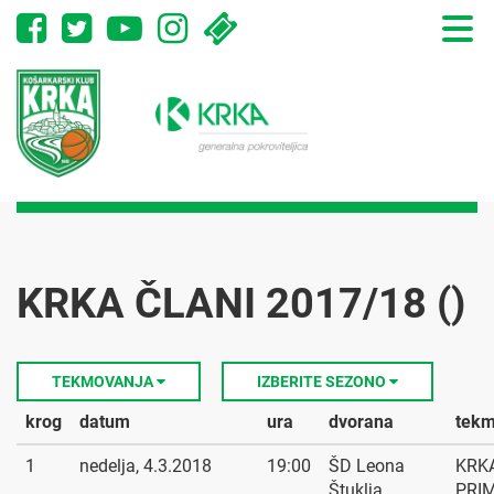
Toggle
naviga
KRKA ČLANI 2017/18 ()
TEKMOVANJA
IZBERITE SEZONO
krog
datum
ura
dvorana
tek
1
nedelja, 4.3.2018
19:00
ŠD Leona
KRKA
Štuklja
PRI