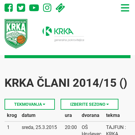
Toggle
naviga
KRKA ČLANI 2014/15 ()
TEKMOVANJA
IZBERITE SEZONO
krog
datum
ura
dvorana
tekma
1
sreda, 25.3.2015
20:00
OŠ
TAJFUN :
Hruševec
KRKA