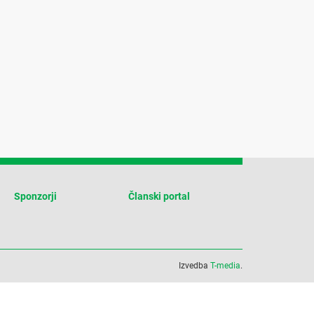
Sponzorji
Članski portal
Izvedba
T-media
.