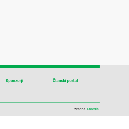
Sponzorji
Članski portal
Izvedba
T-media
.