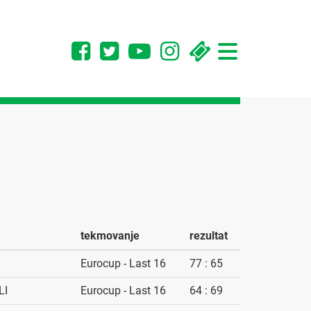
Toggle
navigation
tekmovanje
rezultat
Eurocup - Last 16
77 : 65
LI
Eurocup - Last 16
64 : 69