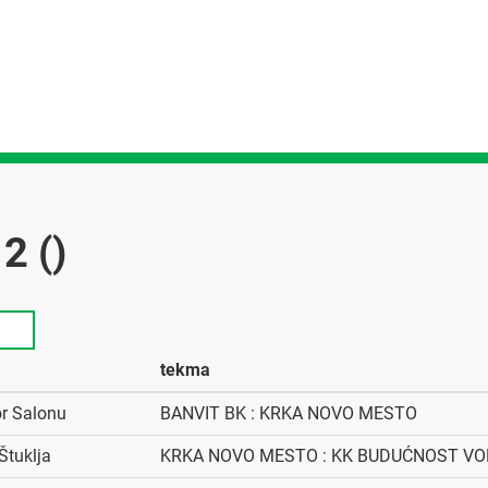
2 ()
tekma
or Salonu
BANVIT BK : KRKA NOVO MESTO
Štuklja
KRKA NOVO MESTO : KK BUDUĆNOST VO