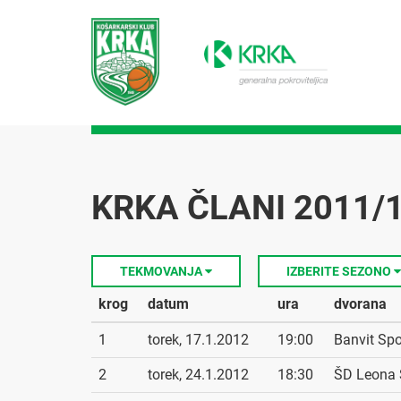
KRKA ČLANI 2011/1
TEKMOVANJA
IZBERITE SEZONO
krog
datum
ura
dvorana
1
torek, 17.1.2012
19:00
Banvit Sp
2
torek, 24.1.2012
18:30
ŠD Leona 