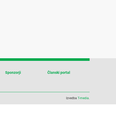
Sponzorji
Članski portal
Izvedba
T-media
.