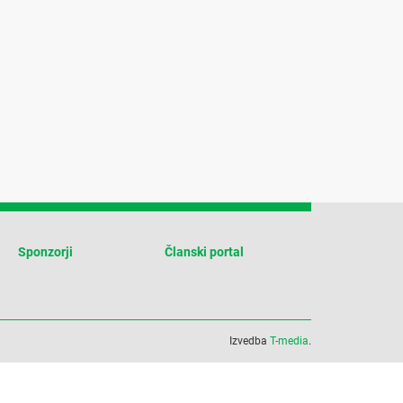
Sponzorji
Članski portal
Izvedba
T-media
.