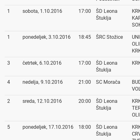
1
sobota, 1.10.2016
17:00
ŠD Leona
KRK
Štuklja
KA
SO
1
ponedeljek, 3.10.2016
18:45
ŠRC Stožice
UN
OLI
KR
3
četrtek, 6.10.2016
17:00
ŠD Leona
KRK
Štuklja
4
nedelja, 9.10.2016
21:00
SC Morača
BU
VOL
2
sreda, 12.10.2016
20:00
ŠD Leona
KRK
Štuklja
TE
OLI
5
ponedeljek, 17.10.2016
18:00
ŠD Leona
KRK
Štuklja
CR