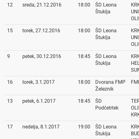
12
sreda, 21.12.2016
18:00
ŠD Leona
KRK
Štuklja
UN
OL
15
torek, 27.12.2016
18:00
ŠD Leona
KRK
Štuklja
UN
OL
9
petek, 30.12.2016
18:45
ŠD Leona
KRK
Štuklja
HE
SU
16
torek, 3.1.2017
18:00
Dvorana FMP
FMP
Železnik
13
petek, 6.1.2017
18:45
ŠD
TE
Podčetrtek
OLI
KR
17
nedelja, 8.1.2017
19:00
ŠD Leona
KRK
Štuklja
BU