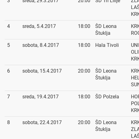
3
sreda, 29.3.2017
20:00
ŠD Tri Lilije
ZL
LAŠ
KR
4
sreda, 5.4.2017
18:00
ŠD Leona
KRK
Štuklja
RO
5
sobota, 8.4.2017
18:00
Hala Tivoli
UN
OLI
KR
6
sobota, 15.4.2017
20:00
ŠD Leona
KRK
Štuklja
HE
SU
7
sreda, 19.4.2017
18:00
ŠD Polzela
HO
POL
KR
8
sobota, 22.4.2017
20:00
ŠD Leona
KRK
Štuklja
ZL
LA