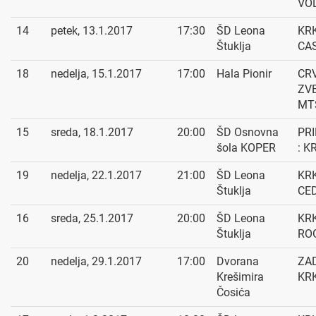
VOL
14
petek, 13.1.2017
17:30
ŠD Leona
KRK
Štuklja
CA
18
nedelja, 15.1.2017
17:00
Hala Pionir
CR
ZV
MTS
15
sreda, 18.1.2017
20:00
ŠD Osnovna
PR
šola KOPER
: K
19
nedelja, 22.1.2017
21:00
ŠD Leona
KRK
Štuklja
CE
16
sreda, 25.1.2017
20:00
ŠD Leona
KRK
Štuklja
RO
20
nedelja, 29.1.2017
17:00
Dvorana
ZAD
Krešimira
KR
Čosića