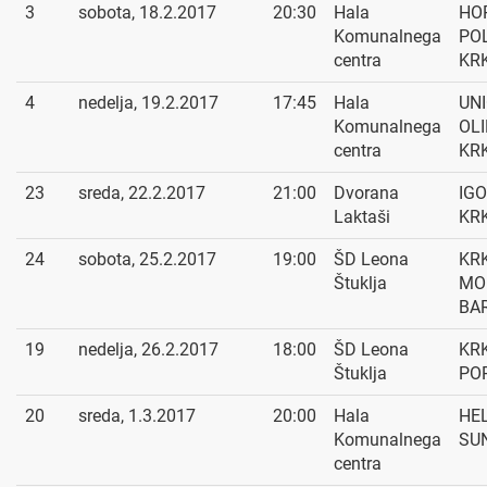
3
sobota, 18.2.2017
20:30
Hala
HO
Komunalnega
POL
centra
KR
4
nedelja, 19.2.2017
17:45
Hala
UN
Komunalnega
OLI
centra
KR
23
sreda, 22.2.2017
21:00
Dvorana
IGO
Laktaši
KR
24
sobota, 25.2.2017
19:00
ŠD Leona
KRK
Štuklja
MO
BA
19
nedelja, 26.2.2017
18:00
ŠD Leona
KRK
Štuklja
PO
20
sreda, 1.3.2017
20:00
Hala
HE
Komunalnega
SUN
centra