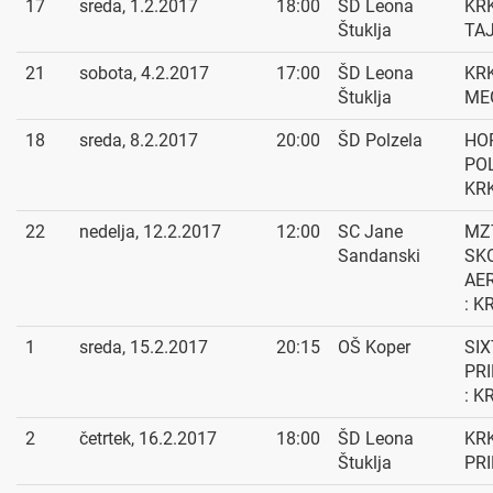
17
sreda, 1.2.2017
18:00
ŠD Leona
KRK
Štuklja
TA
21
sobota, 4.2.2017
17:00
ŠD Leona
KRK
Štuklja
ME
18
sreda, 8.2.2017
20:00
ŠD Polzela
HO
POL
KR
22
nedelja, 12.2.2017
12:00
SC Jane
MZ
Sandanski
SK
AE
: K
1
sreda, 15.2.2017
20:15
OŠ Koper
SIX
PR
: K
2
četrtek, 16.2.2017
18:00
ŠD Leona
KRK
Štuklja
PR