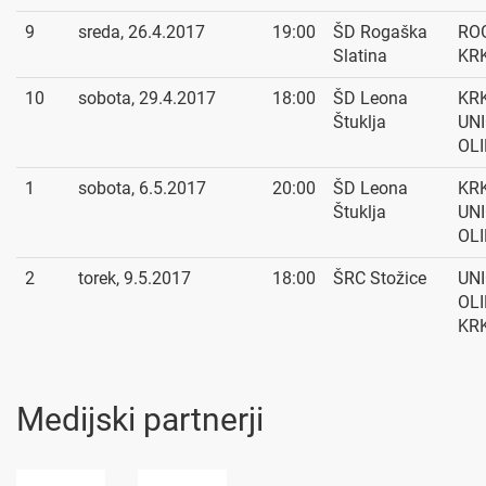
9
sreda, 26.4.2017
19:00
ŠD Rogaška
RO
Slatina
KR
10
sobota, 29.4.2017
18:00
ŠD Leona
KRK
Štuklja
UN
OL
1
sobota, 6.5.2017
20:00
ŠD Leona
KRK
Štuklja
UN
OL
2
torek, 9.5.2017
18:00
ŠRC Stožice
UN
OLI
KR
Medijski partnerji