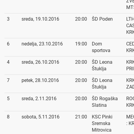
ZV
MT
3
sreda, 19.10.2016
20:00
ŠD Poden
LT
CAS
KR
6
nedelja, 23.10.2016
19:00
Dom
CED
sportova
KR
4
sreda, 26.10.2016
20:00
ŠD Leona
KRK
Štuklja
PR
7
petek, 28.10.2016
20:00
ŠD Leona
KRK
Štuklja
ZA
5
sreda, 2.11.2016
20:00
ŠD Rogaška
RO
Slatina
KR
8
sobota, 5.11.2016
21:00
KSC Pinki
ME
Sremska
: K
Mitrovica