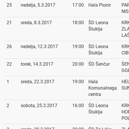
25
nedelja, 5.3.2017
17:00
Hala Pionir
PA
NIS
21
sreda, 8.3.2017
18:00
ŠD Leona
KRK
Štuklja
ZL
LA
26
nedelja, 12.3.2017
19:00
ŠD Leona
KR
Štuklja
CI
22
torek, 14.3.2017
20:00
ŠD Šenčur
ŠE
GGD
1
sreda, 22.3.2017
19:00
Hala
HE
Komunalnega
SUN
centra
2
sobota, 25.3.2017
16:00
ŠD Leona
KRK
Štuklja
HO
PO