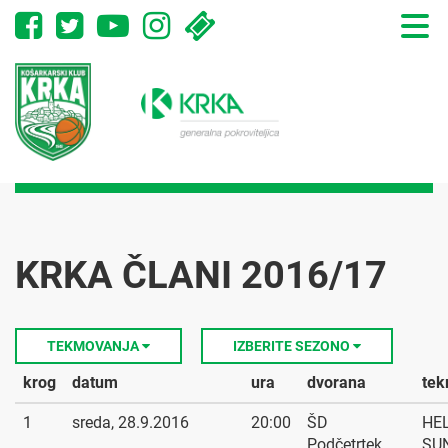
Toggle
naviga
KRKA ČLANI 2016/17
TEKMOVANJA
IZBERITE SEZONO
krog
datum
ura
dvorana
te
1
sreda, 28.9.2016
20:00
ŠD
HE
Podčetrtek
SUN