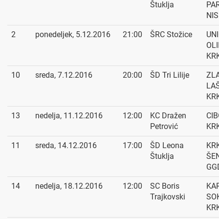
Štuklja
PA
NIS
2
ponedeljek, 5.12.2016
21:00
ŠRC Stožice
UN
OLI
KR
10
sreda, 7.12.2016
20:00
ŠD Tri Lilije
ZL
LAŠ
KR
13
nedelja, 11.12.2016
12:00
KC Dražen
CIB
Petrović
KR
11
sreda, 14.12.2016
17:00
ŠD Leona
KRK
Štuklja
ŠE
GG
14
nedelja, 18.12.2016
12:00
SC Boris
KA
Trajkovski
SOK
KR