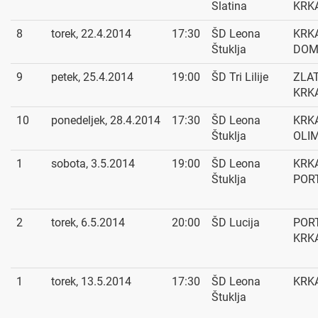
Slatina
KRK
8
torek, 22.4.2014
17:30
ŠD Leona
KRKA
Štuklja
DOM
9
petek, 25.4.2014
19:00
ŠD Tri Lilije
ZLA
KRK
10
ponedeljek, 28.4.2014
17:30
ŠD Leona
KRKA
Štuklja
OLI
1
sobota, 3.5.2014
19:00
ŠD Leona
KRKA
Štuklja
POR
2
torek, 6.5.2014
20:00
ŠD Lucija
POR
KRK
1
torek, 13.5.2014
17:30
ŠD Leona
KRKA
Štuklja