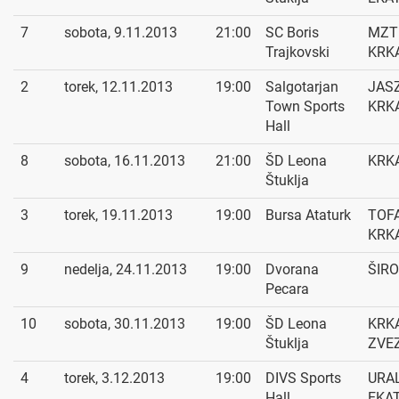
7
sobota, 9.11.2013
21:00
SC Boris
MZT 
Trajkovski
KRK
2
torek, 12.11.2013
19:00
Salgotarjan
JASZ
Town Sports
KRK
Hall
8
sobota, 16.11.2013
21:00
ŠD Leona
KRKA
Štuklja
3
torek, 19.11.2013
19:00
Bursa Ataturk
TOFA
KRK
9
nedelja, 24.11.2013
19:00
Dvorana
ŠIRO
Pecara
10
sobota, 30.11.2013
19:00
ŠD Leona
KRKA
Štuklja
ZVE
4
torek, 3.12.2013
19:00
DIVS Sports
URA
Hall
EKA