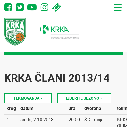
Toggle
naviga
KRKA ČLANI 2013/14
TEKMOVANJA
IZBERITE SEZONO
krog
datum
ura
dvorana
tek
1
sreda, 2.10.2013
20:00
ŠD Lucija
KRKA
OLI