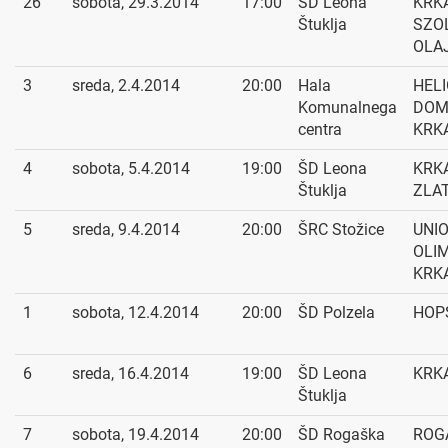
26
sobota, 29.3.2014
17:00
ŠD Leona
KRKA
Štuklja
SZO
OLA
3
sreda, 2.4.2014
20:00
Hala
HEL
Komunalnega
DOM
centra
KRK
4
sobota, 5.4.2014
19:00
ŠD Leona
KRKA
Štuklja
ZLA
5
sreda, 9.4.2014
20:00
ŠRC Stožice
UNI
OLIM
KRK
1
sobota, 12.4.2014
20:00
ŠD Polzela
HOPS
6
sreda, 16.4.2014
19:00
ŠD Leona
KRKA
Štuklja
7
sobota, 19.4.2014
20:00
ŠD Rogaška
ROG