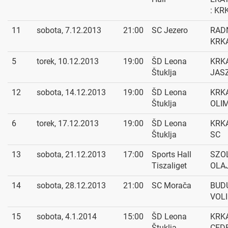
: KR
11
sobota, 7.12.2013
21:00
SC Jezero
RADN
KRK
5
torek, 10.12.2013
19:00
ŠD Leona
KRKA
Štuklja
JAS
12
sobota, 14.12.2013
19:00
ŠD Leona
KRKA
Štuklja
OLI
6
torek, 17.12.2013
19:00
ŠD Leona
KRKA
Štuklja
SC
13
sobota, 21.12.2013
17:00
Sports Hall
SZO
Tiszaliget
OLAJ
14
sobota, 28.12.2013
21:00
SC Morača
BUD
VOLI
15
sobota, 4.1.2014
15:00
ŠD Leona
KRKA
Štuklja
CED