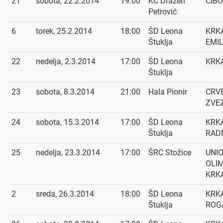
21
sobota, 22.2.2014
19:00
KC Dražen
CIBO
Petrović
6
torek, 25.2.2014
18:00
ŠD Leona
KRKA
Štuklja
EMIL
22
nedelja, 2.3.2014
17:00
ŠD Leona
KRKA
Štuklja
23
sobota, 8.3.2014
21:00
Hala Pionir
CRV
ZVEZ
24
sobota, 15.3.2014
17:00
ŠD Leona
KRKA
Štuklja
RADN
25
nedelja, 23.3.2014
17:00
ŠRC Stožice
UNI
OLIM
KRK
2
sreda, 26.3.2014
18:00
ŠD Leona
KRKA
Štuklja
ROG