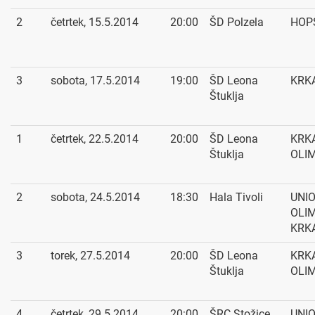
2
četrtek, 15.5.2014
20:00
ŠD Polzela
HOPS
3
sobota, 17.5.2014
19:00
ŠD Leona
KRKA
Štuklja
1
četrtek, 22.5.2014
20:00
ŠD Leona
KRKA
Štuklja
OLI
2
sobota, 24.5.2014
18:30
Hala Tivoli
UNI
OLIM
KRK
3
torek, 27.5.2014
20:00
ŠD Leona
KRKA
Štuklja
OLI
4
četrtek, 29.5.2014
20:00
ŠRC Stožice
UNI