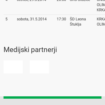
OLIM
KRK
5
sobota, 31.5.2014
17:30
ŠD Leona
KRKA
Štuklja
OLI
Medijski partnerji