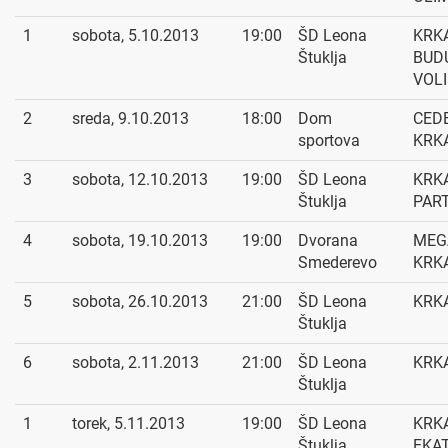
1
sobota, 5.10.2013
19:00
ŠD Leona
KRKA
Štuklja
BUD
VOLI
2
sreda, 9.10.2013
18:00
Dom
CEDE
sportova
KRK
3
sobota, 12.10.2013
19:00
ŠD Leona
KRKA
Štuklja
PAR
4
sobota, 19.10.2013
19:00
Dvorana
MEGA
Smederevo
KRK
5
sobota, 26.10.2013
21:00
ŠD Leona
KRKA
Štuklja
6
sobota, 2.11.2013
21:00
ŠD Leona
KRKA
Štuklja
1
torek, 5.11.2013
19:00
ŠD Leona
KRKA
Štuklja
EKA