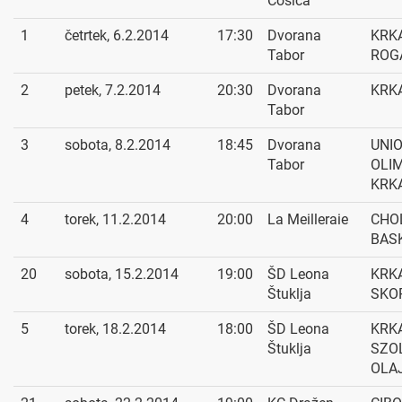
Čosića
1
četrtek, 6.2.2014
17:30
Dvorana
KRKA
Tabor
ROG
2
petek, 7.2.2014
20:30
Dvorana
KRKA
Tabor
3
sobota, 8.2.2014
18:45
Dvorana
UNI
Tabor
OLIM
KRK
4
torek, 11.2.2014
20:00
La Meilleraie
CHO
BASK
20
sobota, 15.2.2014
19:00
ŠD Leona
KRKA
Štuklja
SKO
5
torek, 18.2.2014
18:00
ŠD Leona
KRKA
Štuklja
SZO
OLA