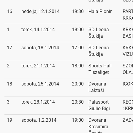
16
nedelja, 12.1.2014
19:30
Hala Pionir
PART
KRK
1
torek, 14.1.2014
18:00
ŠD Leona
KRKA
Štuklja
BAS
17
sobota, 18.1.2014
17:00
ŠD Leona
KRKA
Štuklja
VIZ
2
torek, 21.1.2014
18:00
Sports Hall
SZO
Tiszaliget
OLAJ
18
sobota, 25.1.2014
20:00
Dvorana
IGOK
Laktaši
3
torek, 28.1.2014
20:30
Palasport
REGG
Giulio Bigi
: KR
19
sobota, 1.2.2014
19:00
Dvorana
ZADA
Krešimira