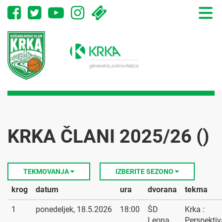
Toggle
naviga
KRKA ČLANI 2025/26 ()
TEKMOVANJA
IZBERITE SEZONO
krog
datum
ura
dvorana
tekma
1
ponedeljek, 18.5.2026
18:00
ŠD
Krka :
Leona
Perspektiv