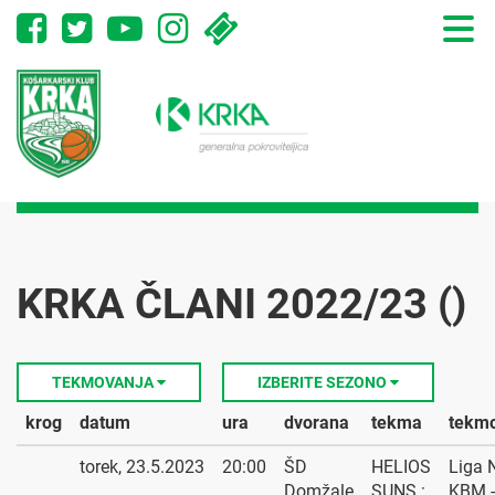
Toggle
naviga
KRKA ČLANI 2022/23 ()
TEKMOVANJA
IZBERITE SEZONO
krog
datum
ura
dvorana
tekma
tekm
torek, 23.5.2023
20:00
ŠD
HELIOS
Liga 
Domžale
SUNS :
KBM -