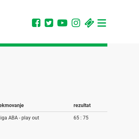
Toggle
navigation
tekmovanje
rezultat
iga ABA - play out
65 : 75