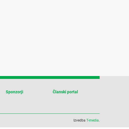
Sponzorji
Članski portal
Izvedba
T-media
.