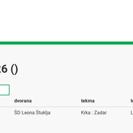
6 ()
dvorana
tekma
ŠD Leona Štuklja
Krka : Zadar
L