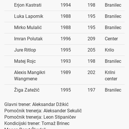
Erjon Kastrati
1994
198
Branilec
Luka Lapornik
1988
195
Branilec
Mirko Mulalić
1988
195
Branilec
Imran Polutak
1996
209
Center
Jure Ritlop
1995
205
Krilo
Matej Rojc
1993
198
Branilec
Alexis Mangikri
1989
202
Krilni
Wangmene
center
Žiga Zatežič
1995
197
Branilec
Glavni trener: Aleksandar Džikić
Pomočnik trenerja: Aleksander Sekulič
Pomočnik trenerja: Leon Stipaničev
Kondicijski trener: Tomaž Brinec