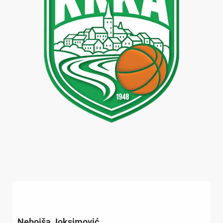
Nebojša Joksimović