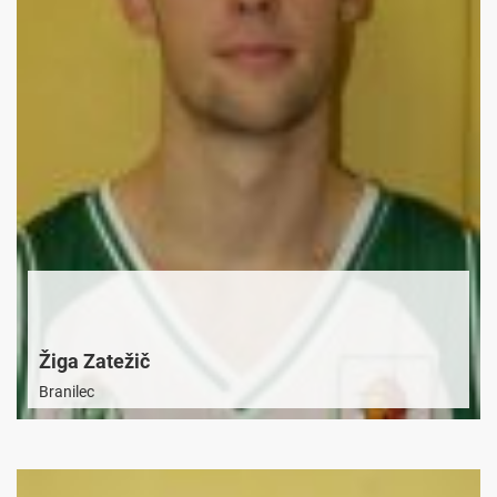
Žiga Zatežič
Branilec