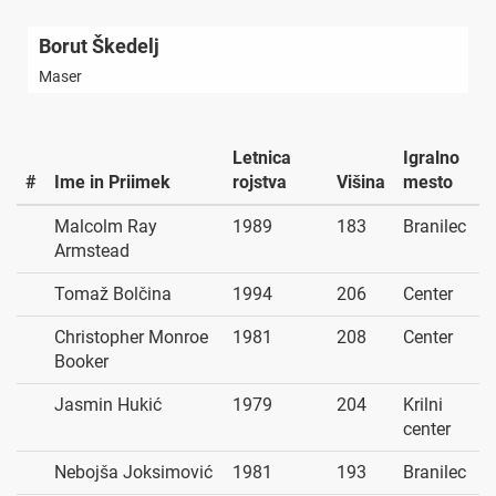
Borut Škedelj
Maser
Letnica
Igralno
#
Ime in Priimek
rojstva
Višina
mesto
Malcolm Ray
1989
183
Branilec
Armstead
Tomaž Bolčina
1994
206
Center
Christopher Monroe
1981
208
Center
Booker
Jasmin Hukić
1979
204
Krilni
center
Nebojša Joksimović
1981
193
Branilec