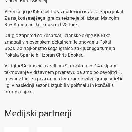
Maser: Borut Škedelj
V Šenčurju je Krka četrtič v zgodovini osvojila Superpokal.
Za najkoristnejšega igralca tekme je bil izbran Malcolm
Ray Armstead, ki je dosegel 23 točk.
Drugič zapored so košarkarji članske ekipe KK Krka
zmagali v slovenskem pokalnem tekmovanju Pokal
Spar
.
Za najkoristnejšega igralca zaključnega turnirja
Pokala Spar je bil izbran Chris Booker.
V Ligi ABA smo se uvrstili na 9. mesto med 14 ekipami,
tekmovanje v državnem prvenstvu pa smo po osvojitvi 1.
mesta v Ligi za prvaka in s tem zagotovitvi igranja v ABA
ligi v naslednji sezoni, izgubili v polfinalu in končali s
tekmovanjem.
Medijski partnerji