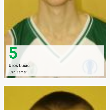
5
Uroš Lučić
Krilni center