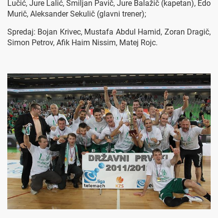
Lučić, Jure Lalić, Smiljan Pavič, Jure Balažič (kapetan), Edo
Murič, Aleksander Sekulič (glavni trener);
Spredaj: Bojan Krivec, Mustafa Abdul Hamid, Zoran Dragič,
Simon Petrov, Afik Haim Nissim, Matej Rojc.