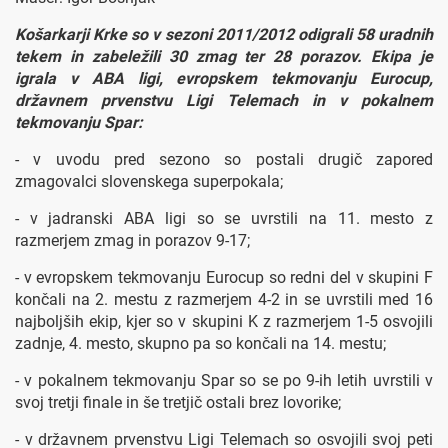
Košarkarji Krke so v sezoni 2011/2012 odigrali 58 uradnih
tekem in zabeležili 30 zmag ter 28 porazov. Ekipa je
igrala v ABA ligi, evropskem tekmovanju Eurocup,
državnem prvenstvu Ligi Telemach in v pokalnem
tekmovanju Spar:
- v uvodu pred sezono so postali drugič zapored
zmagovalci slovenskega superpokala;
- v jadranski ABA ligi so se uvrstili na 11. mesto z
razmerjem zmag in porazov 9-17;
- v evropskem tekmovanju Eurocup so redni del v skupini F
končali na 2. mestu z razmerjem 4-2 in se uvrstili med 16
najboljših ekip, kjer so v skupini K z razmerjem 1-5 osvojili
zadnje, 4. mesto, skupno pa so končali na 14. mestu;
- v pokalnem tekmovanju Spar so se po 9-ih letih uvrstili v
svoj tretji finale in še tretjič ostali brez lovorike;
- v državnem prvenstvu Ligi Telemach so osvojili svoj peti