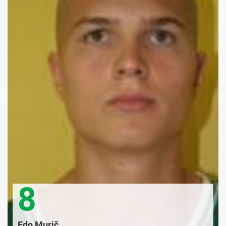
8
Edo Murič