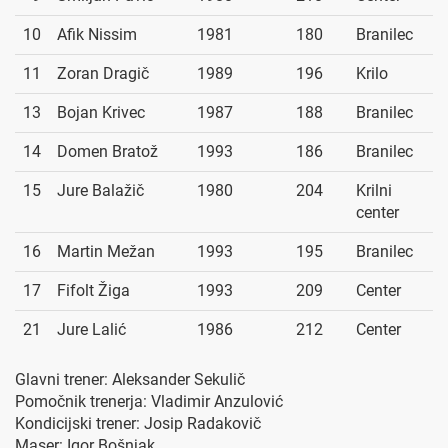
10
Afik Nissim
1981
180
Branilec
11
Zoran Dragič
1989
196
Krilo
13
Bojan Krivec
1987
188
Branilec
14
Domen Bratož
1993
186
Branilec
15
Jure Balažič
1980
204
Krilni
center
16
Martin Mežan
1993
195
Branilec
17
Fifolt Žiga
1993
209
Center
21
Jure Lalić
1986
212
Center
Glavni trener: Aleksander Sekulič
Pomočnik trenerja: Vladimir Anzulović
Kondicijski trener: Josip Radakovič
Maser: Igor Bošnjak