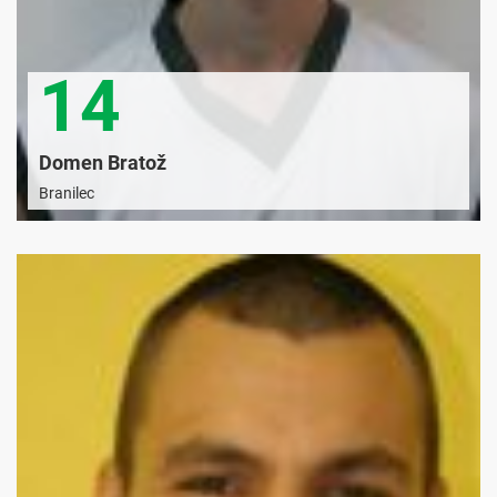
14
Domen Bratož
Branilec