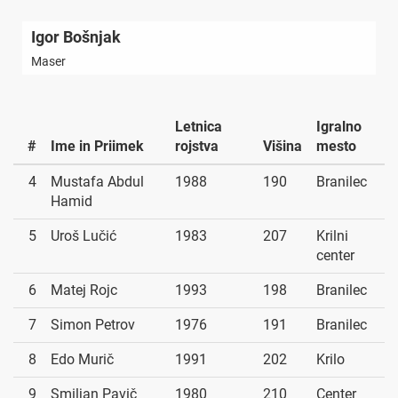
Igor Bošnjak
Maser
Letnica
Igralno
#
Ime in Priimek
rojstva
Višina
mesto
4
Mustafa Abdul
1988
190
Branilec
Hamid
5
Uroš Lučić
1983
207
Krilni
center
6
Matej Rojc
1993
198
Branilec
7
Simon Petrov
1976
191
Branilec
8
Edo Murič
1991
202
Krilo
9
Smiljan Pavič
1980
210
Center