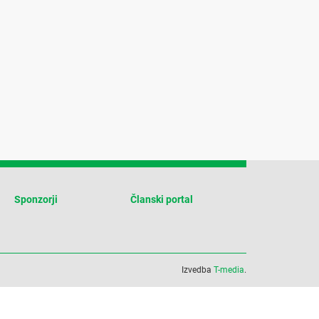
Sponzorji
Članski portal
Izvedba
T-media
.