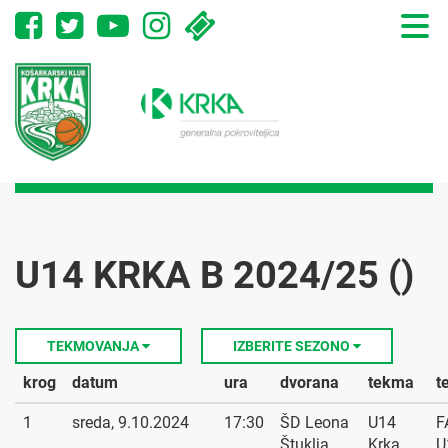
Toggle
naviga
U14 KRKA B 2024/25 ()
TEKMOVANJA
IZBERITE SEZONO
krog
datum
ura
dvorana
tekma
t
1
sreda, 9.10.2024
17:30
ŠD Leona
U14
F
Štuklja
Krka
U