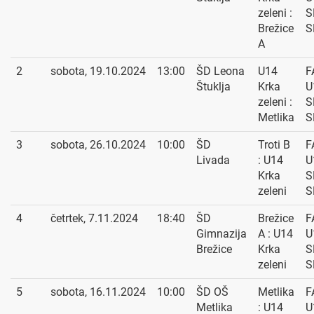
zeleni :
S
Brežice
S
A
2
sobota, 19.10.2024
13:00
ŠD Leona
U14
F
Štuklja
Krka
U
zeleni :
S
Metlika
S
3
sobota, 26.10.2024
10:00
ŠD
Troti B
F
Livada
: U14
U
Krka
S
zeleni
S
4
četrtek, 7.11.2024
18:40
ŠD
Brežice
F
Gimnazija
A : U14
U
Brežice
Krka
S
zeleni
S
5
sobota, 16.11.2024
10:00
ŠD OŠ
Metlika
F
Metlika
: U14
U