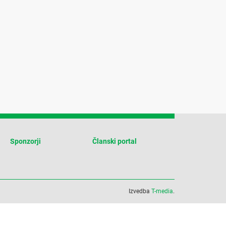
Sponzorji
Članski portal
Izvedba
T-media
.