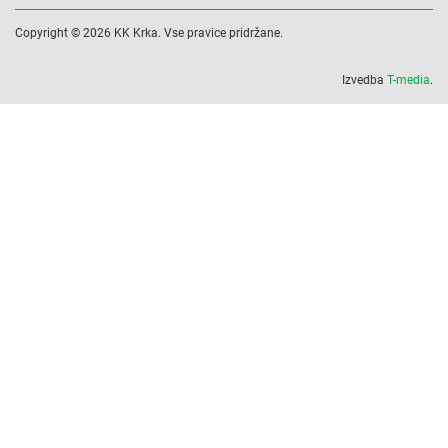
Copyright © 2026 KK Krka. Vse pravice pridržane.
Izvedba
T-media
.