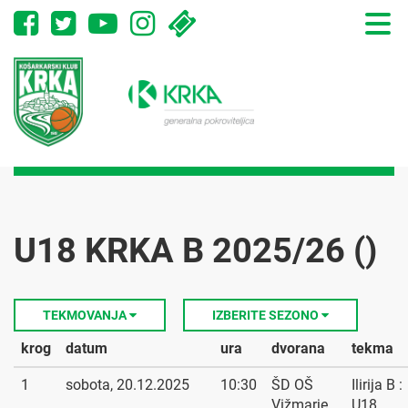
Toggle
naviga
U18 KRKA B 2025/26 ()
TEKMOVANJA
IZBERITE SEZONO
krog
datum
ura
dvorana
tekma
1
sobota, 20.12.2025
10:30
ŠD OŠ
Ilirija B :
Vižmarje
U18