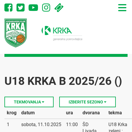
Toggle
naviga
U18 KRKA B 2025/26 ()
TEKMOVANJA
IZBERITE SEZONO
krog
datum
ura
dvorana
tekma
1
sobota, 11.10.2025
11:00
ŠD
U18 Krka
Livada
zeleni :