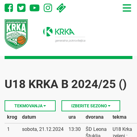
Toggle
naviga
U18 KRKA B 2024/25 ()
TEKMOVANJA
IZBERITE SEZONO
krog
datum
ura
dvorana
tekma
1
sobota, 21.12.2024
13:30
ŠD Leona
U18 Krka
Štuklja
zeleni :