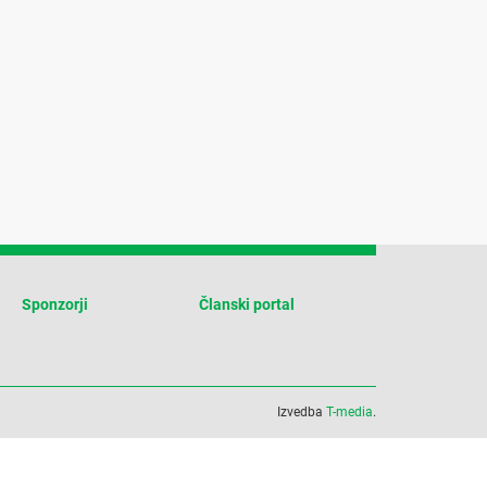
Sponzorji
Članski portal
Izvedba
T-media
.