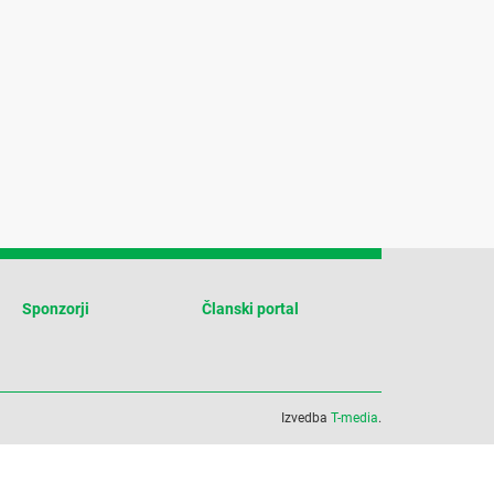
Sponzorji
Članski portal
Izvedba
T-media
.