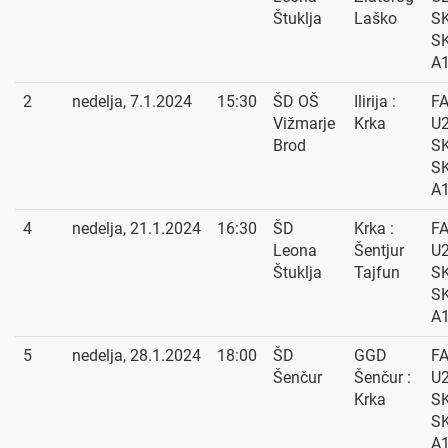
Štuklja
Laško
SK
S
A
2
nedelja, 7.1.2024
15:30
ŠD OŠ
Ilirija :
F
Vižmarje
Krka
U2
Brod
SK
S
A
4
nedelja, 21.1.2024
16:30
ŠD
Krka :
F
Leona
Šentjur
U2
Štuklja
Tajfun
SK
S
A
5
nedelja, 28.1.2024
18:00
ŠD
GGD
F
Šenčur
Šenčur :
U2
Krka
SK
S
A