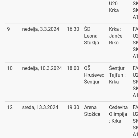
U20
SK
Krka
S
A
9
nedelja, 3.3.2024
16:30
ŠD
Krka :
F
Leona
Janče
U2
Štuklja
Riko
SK
S
A
10
nedelja, 10.3.2024
18:00
OŠ
Šentjur
F
Hruševec
Tajfun :
U2
Šentjur
Krka
SK
S
A
12
sreda, 13.3.2024
19:30
Arena
Cedevita
F
Stožice
Olimpija
U2
: Krka
SK
S
A