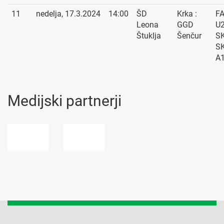
11
nedelja, 17.3.2024
14:00
ŠD
Krka :
F
Leona
GGD
U2
Štuklja
Šenčur
SK
S
A
Medijski partnerji