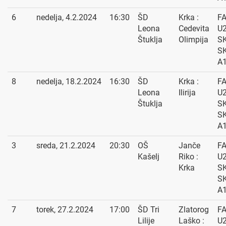
6
nedelja, 4.2.2024
16:30
ŠD
Krka :
F
Leona
Cedevita
U2
Štuklja
Olimpija
SK
S
A
8
nedelja, 18.2.2024
16:30
ŠD
Krka :
F
Leona
Ilirija
U2
Štuklja
SK
S
A
3
sreda, 21.2.2024
20:30
OŠ
Janče
F
Kašelj
Riko :
U2
Krka
SK
S
A
7
torek, 27.2.2024
17:00
ŠD Tri
Zlatorog
F
Lilije
Laško :
U2