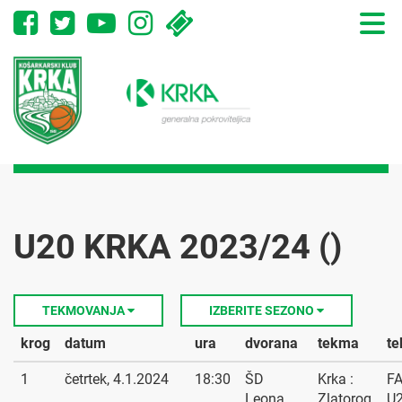
Toggle
naviga
U20 KRKA 2023/24 ()
TEKMOVANJA
IZBERITE SEZONO
krog
datum
ura
dvorana
tekma
te
1
četrtek, 4.1.2024
18:30
ŠD
Krka :
F
Leona
Zlatorog
U2