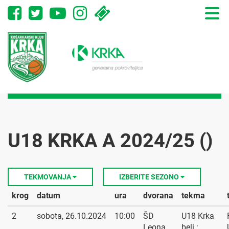
Toggle
naviga
U18 KRKA A 2024/25 ()
TEKMOVANJA
IZBERITE SEZONO
krog
datum
ura
dvorana
tekma
2
sobota, 26.10.2024
10:00
ŠD
U18 Krka
Leona
beli :