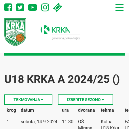
Toggle
naviga
U18 KRKA A 2024/25 ()
TEKMOVANJA
IZBERITE SEZONO
krog
datum
ura
dvorana
tekma
t
1
sobota, 14.9.2024
11:30
OŠ
Kolpa :
F
Mirana
U18 Krka
U1