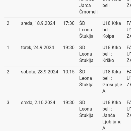
Jarca
beli
Z
Črnomelj
2
sreda, 18.9.2024
17:30
ŠD
U18 Krka
F
Leona
beli :
U1
Štuklja
Kolpa
Z
1
torek, 24.9.2024
19:30
ŠD
U18 Krka
F
Leona
beli :
U1
Štuklja
Krško
Z
2
sobota, 28.9.2024
10:15
ŠD
U18 Krka
F
Leona
beli :
U1
Štuklja
Grosuplje
Z
A
3
sreda, 2.10.2024
19:30
ŠD
U18 Krka
F
Leona
beli :
U1
Štuklja
Janče
Z
Ljubljana
A