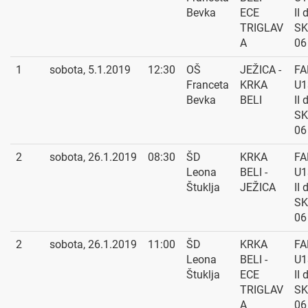
Bevka
ECE
II 
TRIGLAV
SK
A
06
1
sobota, 5.1.2019
12:30
OŠ
JEŽICA -
FA
Franceta
KRKA
U1
Bevka
BELI
II 
SK
06
2
sobota, 26.1.2019
08:30
ŠD
KRKA
FA
Leona
BELI -
U1
Štuklja
JEŽICA
II 
SK
06
2
sobota, 26.1.2019
11:00
ŠD
KRKA
FA
Leona
BELI -
U1
Štuklja
ECE
II 
TRIGLAV
SK
A
06