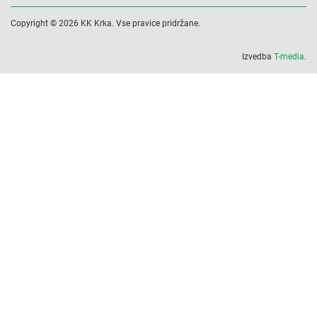
Copyright © 2026 KK Krka. Vse pravice pridržane.
Izvedba
T-media
.