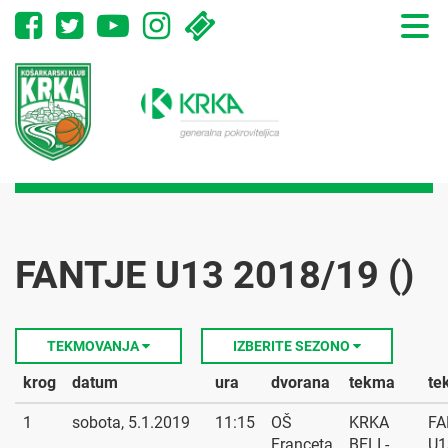
Toggle
naviga
FANTJE U13 2018/19 ()
TEKMOVANJA
IZBERITE SEZONO
krog
datum
ura
dvorana
tekma
te
1
sobota, 5.1.2019
11:15
OŠ
KRKA
FA
Franceta
BELI -
U1