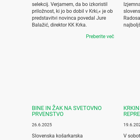
selekcij. Verjamem, da bo izkoristil
Izjemna
priložnost, ki jo bo dobil v Krki,« je ob
slovens
predstavitvi novinca povedal Jure
Radosavl
Balažić, direktor KK Krka.
najbolj
Preberite več
BINE IN ŽAK NA SVETOVNO
KRKIN
PRVENSTVO
REPRE
26.6.2025
19.6.20
Slovenska košarkarska
V sobot