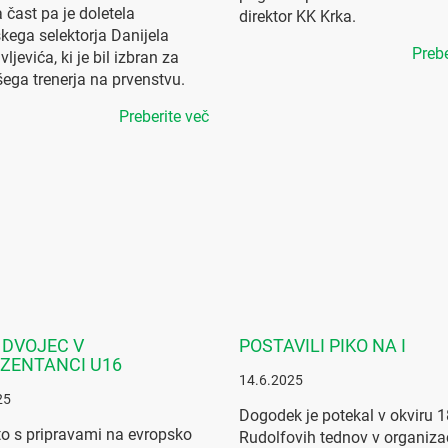
 čast pa je doletela
direktor KK Krka.
kega selektorja Danijela
Prebe
jevića, ki je bil izbran za
šega trenerja na prvenstvu.
Preberite več
 DVOJEC V
POSTAVILI PIKO NA I
ZENTANCI U16
14.6.2025
25
Dogodek je potekal v okviru 1
o s pripravami na evropsko
Rudolfovih tednov v organizac