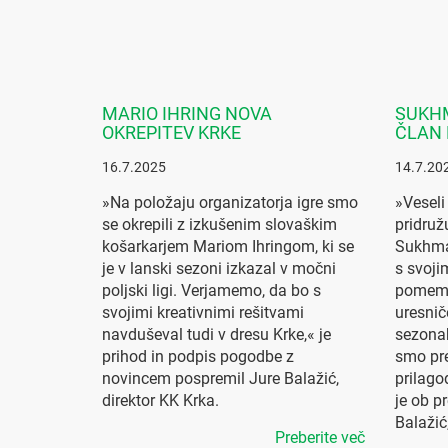
MARIO IHRING NOVA
SUKHM
OKREPITEV KRKE
ČLAN 
16.7.2025
14.7.20
»Na položaju organizatorja igre smo
»Veseli
se okrepili z izkušenim slovaškim
pridruž
košarkarjem Mariom Ihringom, ki se
Sukhma
je v lanski sezoni izkazal v močni
s svoji
poljski ligi. Verjamemo, da bo s
pomemb
svojimi kreativnimi rešitvami
uresnič
navduševal tudi v dresu Krke,« je
sezonah
prihod in podpis pogodbe z
smo pre
novincem pospremil Jure Balažić,
prilago
direktor KK Krka.
je ob p
Balažić
Preberite več