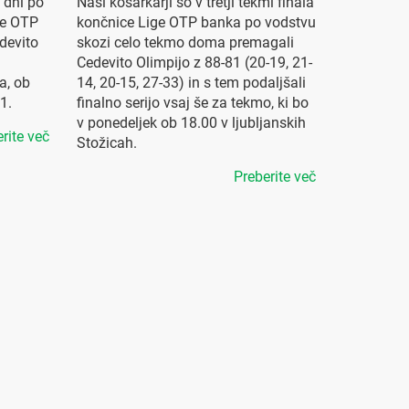
 dni po
Naši košarkarji so v tretji tekmi finala
ige OTP
končnice Lige OTP banka po vodstvu
devito
skozi celo tekmo doma premagali
Cedevito Olimpijo z 88-81 (20-19, 21-
a, ob
14, 20-15, 27-33) in s tem podaljšali
1.
finalno serijo vsaj še za tekmo, ki bo
v ponedeljek ob 18.00 v ljubljanskih
rite več
Stožicah.
Preberite več