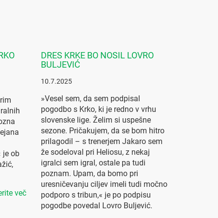
RKO
DRES KRKE BO NOSIL LOVRO
BULJEVIĆ
10.7.2025
»Vesel sem, da sem podpisal
brim
pogodbo s Krko, ki je redno v vrhu
ralnih
slovenske lige. Želim si uspešne
pozna
sezone. Pričakujem, da se bom hitro
Dejana
prilagodil – s trenerjem Jakaro sem
že sodeloval pri Heliosu, z nekaj
 je ob
igralci sem igral, ostale pa tudi
žić,
poznam. Upam, da bomo pri
uresničevanju ciljev imeli tudi močno
rite več
podporo s tribun,« je po podpisu
pogodbe povedal Lovro Buljević.