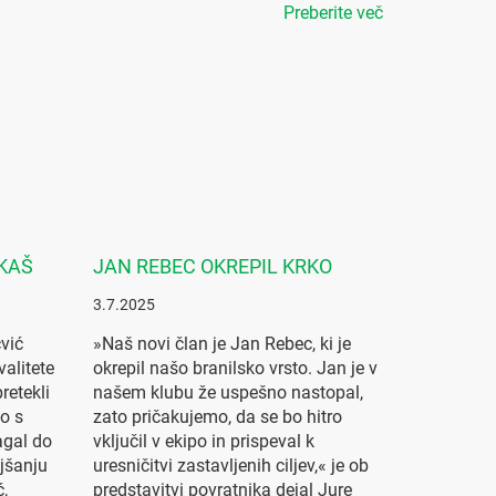
Preberite več
RKAŠ
JAN REBEC OKREPIL KRKO
3.7.2025
vić
»Naš novi član je Jan Rebec, ki je
valitete
okrepil našo branilsko vrsto. Jan je v
retekli
našem klubu že uspešno nastopal,
o s
zato pričakujemo, da se bo hitro
agal do
vključil v ekipo in prispeval k
ljšanju
uresničitvi zastavljenih ciljev,« je ob
,
predstavitvi povratnika dejal Jure