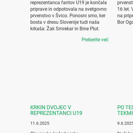
reprezentanca fantov U19 je končala
prvenst
priprave in odpotovala na svetgovno
16 let.
prvenstvo v Švico. Ponosni smo, ker
na prip
bosta v dresu Slovenije tudi naša
Bor Ogo
krkaša: Žak Smrekar in Bine Plut.
Preberite več
KRKIN DVOJEC V
PO TE
REPREZENTANCI U19
TEKMI
11.6.2025
9.6.202