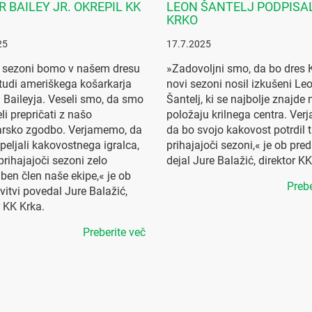
R BAILEY JR. OKREPIL KK
LEON ŠANTELJ PODPISA
KRKO
25
17.7.2025
i sezoni bomo v našem dresu
»Zadovoljni smo, da bo dres 
 tudi ameriškega košarkarja
novi sezoni nosil izkušeni Le
a Baileyja. Veseli smo, da smo
Šantelj, ki se najbolje znajde 
li prepričati z našo
položaju krilnega centra. Ver
arsko zgodbo. Verjamemo, da
da bo svojo kakovost potrdil t
peljali kakovostnega igralca,
prihajajoči sezoni,« je ob pred
prihajajoči sezoni zelo
dejal Jure Balažić, direktor KK
n člen naše ekipe,« je ob
Prebe
vitvi povedal Jure Balažić,
r KK Krka.
Preberite več