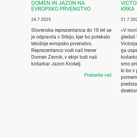
DOMEN IN JAZON NA
VICTO
EVROPSKO PRVENSTVO
KRKA
24.7.2025
21.7.20
Slovenska reprezentanca do 18 let se
»V nov
je odpravila v Srbijo, kjer bo potekalo
gledali
letošnje evropsko prvenstvo.
Victorj
Reprezentanco vodi naš trener
ga uspe
Domen Zevnik, v ekipi tudi naš
košark
košarkar Jazon Krošelj.
smo pri
ki bo v 
Preberite več
pomembe
predsta
direkto