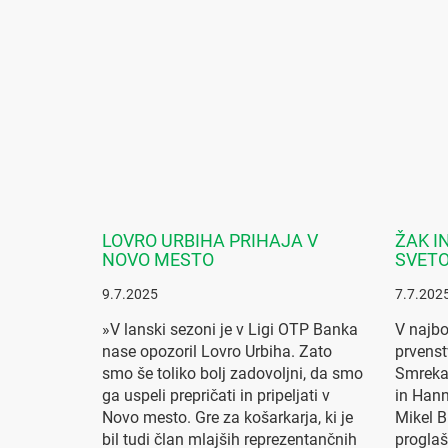
LOVRO URBIHA PRIHAJA V
ŽAK I
NOVO MESTO
SVET
9.7.2025
7.7.202
»V lanski sezoni je v Ligi OTP Banka
V najbo
nase opozoril Lovro Urbiha. Zato
prvenst
smo še toliko bolj zadovoljni, da smo
Smreka
ga uspeli prepričati in pripeljati v
in Hann
Novo mesto. Gre za košarkarja, ki je
Mikel B
bil tudi član mlajših reprezentančnih
proglaš