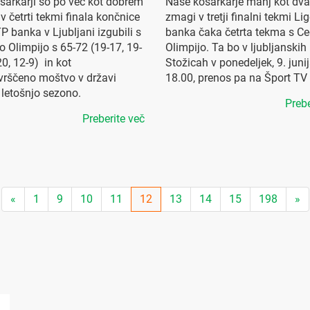
šarkarji so po več kot dobrem
Naše košarkarje manj kot dva
v četrti tekmi finala končnice
zmagi v tretji finalni tekmi L
P banka v Ljubljani izgubili s
banka čaka četrta tekma s Ce
o Olimpijo s 65-72 (19-17, 19-
Olimpijo. Ta bo v ljubljanskih
20, 12-9) in kot
Stožicah v ponedeljek, 9. junij
rščeno moštvo v državi
18.00, prenos pa na Šport TV 
 letošnjo sezono.
Prebe
Preberite več
«
1
9
10
11
12
13
14
15
198
»