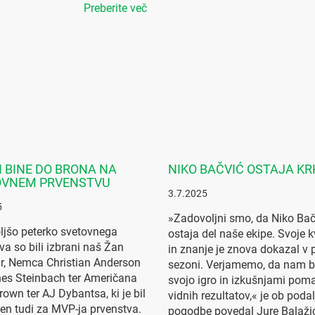
Preberite več
N BINE DO BRONA NA
NIKO BAČVIĆ OSTAJA K
OVNEM PRVENSTVU
3.7.2025
5
»Zadovoljni smo, da Niko Bač
ljšo peterko svetovnega
ostaja del naše ekipe. Svoje k
va so bili izbrani naš Žan
in znanje je znova dokazal v p
r, Nemca Christian Anderson
sezoni. Verjamemo, da nam b
es Steinbach ter Američana
svojo igro in izkušnjami pom
rown ter AJ Dybantsa, ki je bil
vidnih rezultatov,« je ob poda
en tudi za MVP-ja prvenstva.
pogodbe povedal Jure Balažić