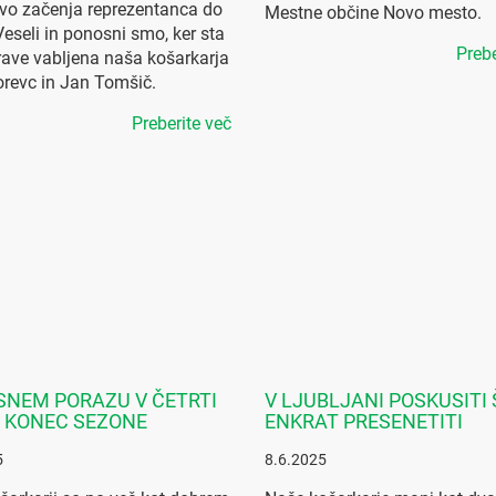
vo začenja reprezentanca do
Mestne občine Novo mesto.
 Veseli in ponosni smo, ker sta
Prebe
rave vabljena naša košarkarja
revc in Jan Tomšič.
Preberite več
SNEM PORAZU V ČETRTI
V LJUBLJANI POSKUSITI 
 KONEC SEZONE
ENKRAT PRESENETITI
5
8.6.2025