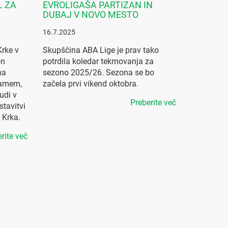
L ZA
EVROLIGAŠA PARTIZAN IN
DUBAJ V NOVO MESTO
16.7.2025
Krke v
Skupščina ABA Lige je prav tako
on
potrdila koledar tekmovanja za
na
sezono 2025/26. Sezona se bo
jamem,
začela prvi vikend oktobra.
udi v
Preberite več
stavitvi
 Krka.
rite več