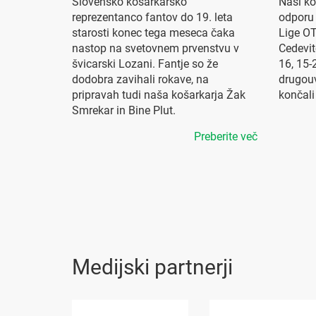
Slovensko košarkarsko
Naši ko
reprezentanco fantov do 19. leta
odporu 
starosti konec tega meseca čaka
Lige OT
nastop na svetovnem prvenstvu v
Cedevit
švicarski Lozani. Fantje so že
16, 15-
dodobra zavihali rokave, na
drugouv
pripravah tudi naša košarkarja Žak
končali
Smrekar in Bine Plut.
Preberite več
Medijski partnerji