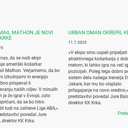
AIL MATHON JE NOVI
URBAN OMAN OKREPIL K
KRKE
11.7.2025
25
»V ekipo smo uspeli pripeljati
 nas, da se naši ekipi
atraktivnega košarkarja z do
uje ameriški košarkar
metom, ki lahko igra na več ig
il Mathon. Verjamemo, da bo
pozicijah. Poleg tega dobro 
mi izkušnjami in energijo
sistem dela našega trenerja 
no prispeval k
Jakare, kar mu bo olajšalo
evanju naših ciljev. V minulih
prilagajanje na novo sredino,«
 je že igral v Evropi, zato
predstavitvi povedal Jure Bala
pričani, da se bo hitro
direktor KK Krka.
dil tudi na zahteve Lige ABA,«
Prebe
redstavitvi povedal Jure
, direktor KK Krka.