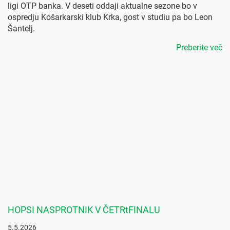
ligi OTP banka. V deseti oddaji aktualne sezone bo v
ospredju Košarkarski klub Krka, gost v studiu pa bo Leon
Šantelj.
Preberite več
HOPSI NASPROTNIK V ČETRtFINALU
5.5.2026