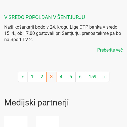
V SREDO POPOLDAN V ŠENTJURJU
Naši košarkarji bodo v 24. krogu Lige OTP banka v sredo,
15. 4., ob 17.00 gostovali pri Šentjurju, prenos tekme pa bo
na Šport TV 2.
Preberite več
«
1
2
3
4
5
6
159
»
Medijski partnerji