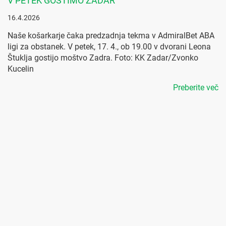
V PETEK GOSTIMO ZADAR
16.4.2026
Naše košarkarje čaka predzadnja tekma v AdmiralBet ABA
ligi za obstanek. V petek, 17. 4., ob 19.00 v dvorani Leona
Štuklja gostijo moštvo Zadra. Foto: KK Zadar/Zvonko
Kucelin
Preberite več