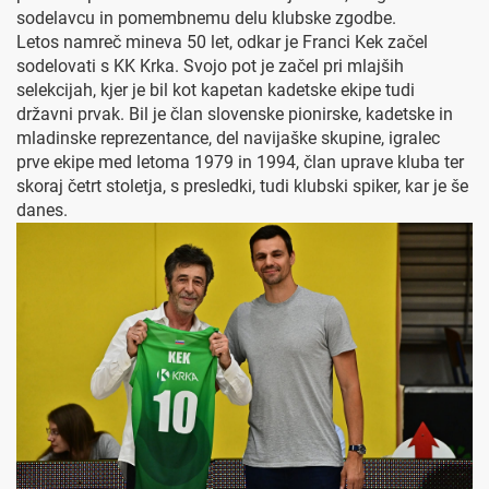
sodelavcu in pomembnemu delu klubske zgodbe.
Letos namreč mineva 50 let, odkar je Franci Kek začel
sodelovati s KK Krka. Svojo pot je začel pri mlajših
selekcijah, kjer je bil kot kapetan kadetske ekipe tudi
državni prvak. Bil je član slovenske pionirske, kadetske in
mladinske reprezentance, del navijaške skupine, igralec
prve ekipe med letoma 1979 in 1994, član uprave kluba ter
skoraj četrt stoletja, s presledki, tudi klubski spiker, kar je še
danes.