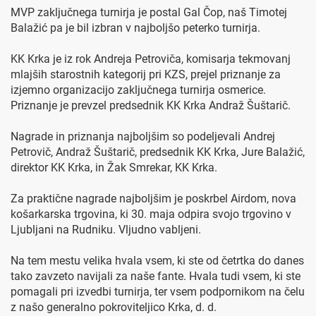
MVP zaključnega turnirja je postal Gal Čop, naš Timotej
Balažić pa je bil izbran v najboljšo peterko turnirja.
KK Krka je iz rok Andreja Petroviča, komisarja tekmovanj
mlajših starostnih kategorij pri KZS, prejel priznanje za
izjemno organizacijo zaključnega turnirja osmerice.
Priznanje je prevzel predsednik KK Krka Andraž Šuštarič.
Nagrade in priznanja najboljšim so podeljevali Andrej
Petrovič, Andraž Šuštarič, predsednik KK Krka, Jure Balažić,
direktor KK Krka, in Žak Smrekar, KK Krka.
Za praktične nagrade najboljšim je poskrbel Airdom, nova
košarkarska trgovina, ki 30. maja odpira svojo trgovino v
Ljubljani na Rudniku. Vljudno vabljeni.
Na tem mestu velika hvala vsem, ki ste od četrtka do danes
tako zavzeto navijali za naše fante. Hvala tudi vsem, ki ste
pomagali pri izvedbi turnirja, ter vsem podpornikom na čelu
z našo generalno pokroviteljico Krka, d. d.