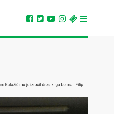
Toggle
navigation
 Balažić mu je izročil dres, ki ga bo mali Filip