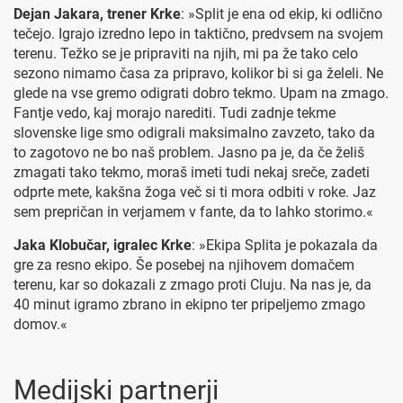
Dejan Jakara, trener Krke
: »Split je ena od ekip, ki odlično
tečejo. Igrajo izredno lepo in taktično, predvsem na svojem
terenu. Težko se je pripraviti na njih, mi pa že tako celo
sezono nimamo časa za pripravo, kolikor bi si ga želeli. Ne
glede na vse gremo odigrati dobro tekmo. Upam na zmago.
Fantje vedo, kaj morajo narediti. Tudi zadnje tekme
slovenske lige smo odigrali maksimalno zavzeto, tako da
to zagotovo ne bo naš problem. Jasno pa je, da če želiš
zmagati tako tekmo, moraš imeti tudi nekaj sreče, zadeti
odprte mete, kakšna žoga več si ti mora odbiti v roke. Jaz
sem prepričan in verjamem v fante, da to lahko storimo.«
Jaka Klobučar, igralec Krke
: »Ekipa Splita je pokazala da
gre za resno ekipo. Še posebej na njihovem domačem
terenu, kar so dokazali z zmago proti Cluju. Na nas je, da
40 minut igramo zbrano in ekipno ter pripeljemo zmago
domov.«
Medijski partnerji