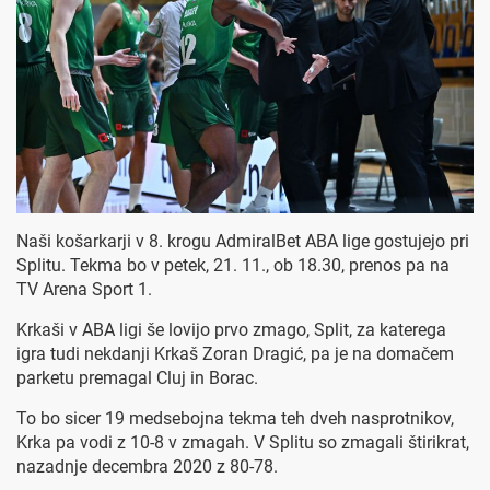
Naši košarkarji v 8. krogu AdmiralBet ABA lige gostujejo pri
Splitu. Tekma bo v petek, 21. 11., ob 18.30, prenos pa na
TV Arena Sport 1.
Krkaši v ABA ligi še lovijo prvo zmago, Split, za katerega
igra tudi nekdanji Krkaš Zoran Dragić, pa je na domačem
parketu premagal Cluj in Borac.
To bo sicer 19 medsebojna tekma teh dveh nasprotnikov,
Krka pa vodi z 10-8 v zmagah. V Splitu so zmagali štirikrat,
nazadnje decembra 2020 z 80-78.