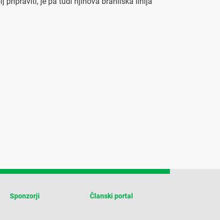
pripraviti, je pa tudi njihova branilska linija
Sponzorji
Članski portal