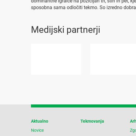
dominantne igralce na pozicijah tri, štiri in pet, k
sposobna sama odločiti tekmo. So izredno dobra
Medijski partnerji
Aktualno
Tekmovanja
Arh
Novice
Zg