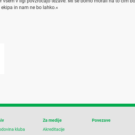
jer vsem v ligi povzročajo težave. Mi se bomo morali na to čim bolj 
 ekipa in nam ne bo lahko.«
iv
Za medije
Povezave
odovina kluba
Akreditacije