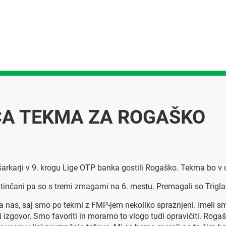
ČA TEKMA ZA ROGAŠKO
rkarji v 9. krogu Lige OTP banka gostili Rogaško. Tekma bo v d
tinčani pa so s tremi zmagami na 6. mestu. Premagali so Triglav,
a nas, saj smo po tekmi z FMP-jem nekoliko spraznjeni. Imeli s
i izgovor. Smo favoriti in moramo to vlogo tudi opravičiti. Rogaš