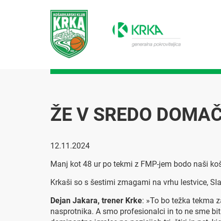
ŽE V SREDO DOMA
12.11.2024
Manj kot 48 ur po tekmi z FMP-jem bodo naši koša
Krkaši so s šestimi zmagami na vrhu lestvice, Sla
Dejan Jakara, trener Krke
: »To bo težka tekma z
nasprotnika. A smo profesionalci in to ne sme bit