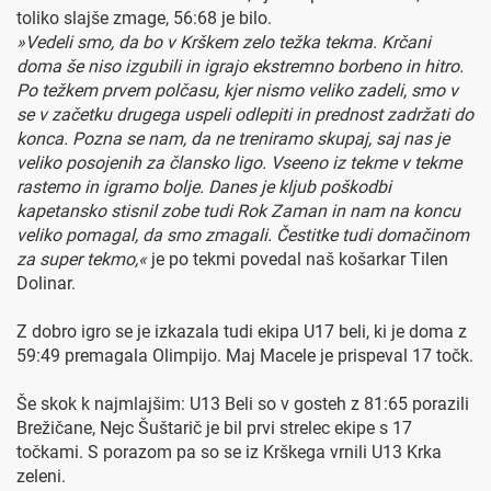
toliko slajše zmage, 56:68 je bilo.
»Vedeli smo, da bo v Krškem zelo težka tekma. Krčani
doma še niso izgubili in igrajo ekstremno borbeno in hitro.
Po težkem prvem polčasu, kjer nismo veliko zadeli, smo v
se v začetku drugega uspeli odlepiti in prednost zadržati do
konca. Pozna se nam, da ne treniramo skupaj, saj nas je
veliko posojenih za člansko ligo. Vseeno iz tekme v tekme
rastemo in igramo bolje. Danes je kljub poškodbi
kapetansko stisnil zobe tudi Rok Zaman in nam na koncu
veliko pomagal, da smo zmagali. Čestitke tudi domačinom
za super tekmo,«
je po tekmi povedal naš košarkar Tilen
Dolinar.
Z dobro igro se je izkazala tudi ekipa U17 beli, ki je doma z
59:49 premagala Olimpijo. Maj Macele je prispeval 17 točk.
Še skok k najmlajšim: U13 Beli so v gosteh z 81:65 porazili
Brežičane, Nejc Šuštarič je bil prvi strelec ekipe s 17
točkami. S porazom pa so se iz Krškega vrnili U13 Krka
zeleni.