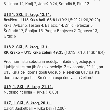
3, Hribar 12, Kralj 2, Janežič 24, Smodiš 5, Plut 12
U13 1. SKL, 5. krog, 13.11.
Brežice – U13 Krka beli 65:81
(19:21,5:20,21:20,20:20)
Krka: Avbar 5, Testen 4, Balažić 14, Zrilić Ferbežar 5,
Šuštarič 17, Špoljar 15, Progar Brinjevec 2, Ogorevc 13,
Grgič 6
U13 2. SKL, 5. krog, 13.11.
KK Krško – U13 Krka zeleni 49:35
(13:13; 7:10; 11:8; 18:4)
Pred nami sta sobota in nedelja: mladinci gostujejo v
Ljubljani, tekma jih čaka v nedeljo. Že v soboto, 20.11., pa
U13 Krka beli doma gosti Grosuplje, selekciji U17 pa sta
doma oz. v gosteh. Srečno in uspešno vsem želimo!
U19, 1. SKL, 5. krog, 21.11.
Nutrispoint Ilirija – Krka (16.00)
U17, 1. SKL, 6. krog, 20.11.
Calcit Basketball – Krka beli (12.00)