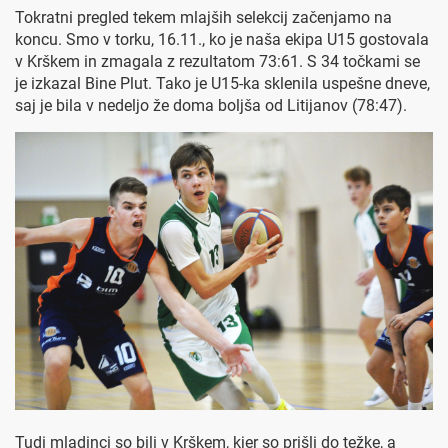
Tokratni pregled tekem mlajših selekcij začenjamo na
koncu. Smo v torku, 16.11., ko je naša ekipa U15 gostovala
v Krškem in zmagala z rezultatom 73:61. S 34 točkami se
je izkazal Bine Plut. Tako je U15-ka sklenila uspešne dneve,
saj je bila v nedeljo že doma boljša od Litijanov (78:47).
Tudi mladinci so bili v Krškem, kjer so prišli do težke, a