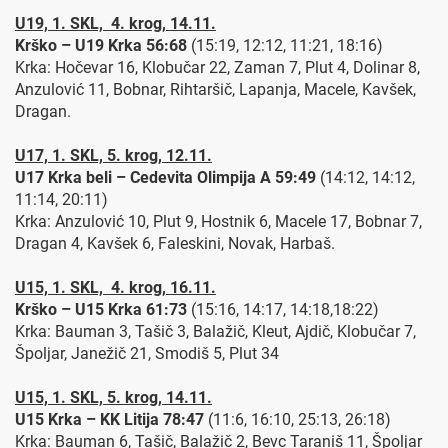
U19, 1. SKL, 4. krog, 14.11.
Krško – U19 Krka 56:68
(15:19, 12:12, 11:21, 18:16)
Krka: Hočevar 16, Klobučar 22, Zaman 7, Plut 4, Dolinar 8,
Anzulović 11, Bobnar, Rihtaršič, Lapanja, Macele, Kavšek,
Dragan.
U17, 1. SKL, 5. krog, 12.11.
U17 Krka beli – Cedevita Olimpija A 59:49
(14:12, 14:12,
11:14, 20:11)
Krka: Anzulović 10, Plut 9, Hostnik 6, Macele 17, Bobnar 7,
Dragan 4, Kavšek 6, Faleskini, Novak, Harbaš.
U15, 1. SKL, 4. krog, 16.11.
Krško – U15 Krka 61:73
(15:16, 14:17, 14:18,18:22)
Krka: Bauman 3, Tašič 3, Balažič, Kleut, Ajdič, Klobučar 7,
Špoljar, Janežič 21, Smodiš 5, Plut 34
U15, 1. SKL, 5. krog, 14.11.
U15 Krka – KK Litija 78:47
(11:6, 16:10, 25:13, 26:18)
Krka: Bauman 6, Tašič, Balažič 2, Bevc Taraniš 11, Špoljar